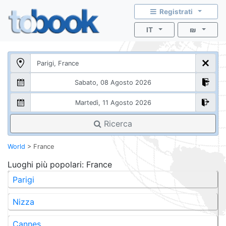
Registrati
IT
₪
Ricerca
World
>
France
Luoghi più popolari
: France
Parigi
Nizza
Cannes