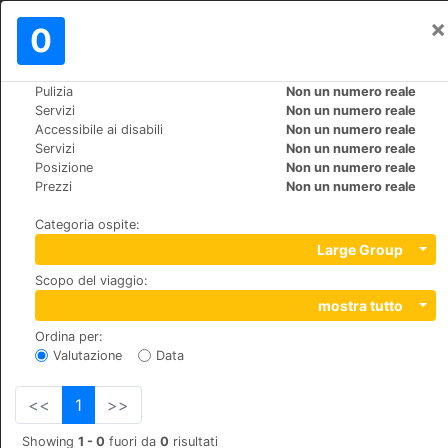
×
Registrati
0
IT
€
Pulizia
Non un numero reale
>
>
Mondo
Russia
St.-Petersburg
Servizi
Non un numero reale
Trezzini Palace
Accessibile ai disabili
Non un numero reale
Servizi
Non un numero reale
+7 (8)123136622
Posizione
Non un numero reale
University emb., 21, 199034
Prezzi
Non un numero reale
Categoria ospite
:
Large Group
Scopo del viaggio
:
mostra tutto
Ordina per
:
Valutazione
Data
<<
1
>>
Showing
1 - 0
fuori da
0
risultati