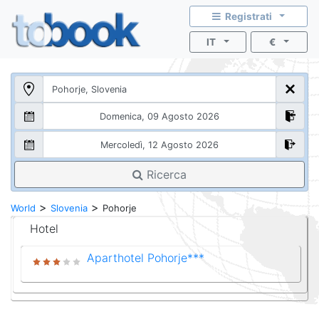
Registrati
IT
€
Ricerca
>
>
World
Slovenia
Pohorje
Hotel
Aparthotel Pohorje***