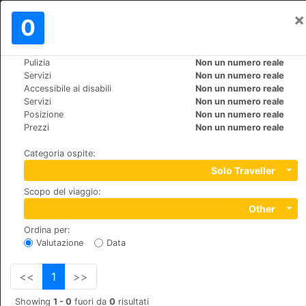
×
Registrati
0
IT
R
Pulizia
Non un numero reale
>
>
Mondo
Spain
Cruz-de-Tejeda
Servizi
Non un numero reale
Hotel Rural El Refugio
Accessibile ai disabili
Non un numero reale
Servizi
Non un numero reale
Posizione
Non un numero reale
Calle Cruz de Tejeda S/N, 35328
Prezzi
Non un numero reale
Categoria ospite
:
Solo Traveller
Scopo del viaggio
:
Other
Ordina per
:
Valutazione
Data
<<
1
>>
Showing
1 - 0
fuori da
0
risultati