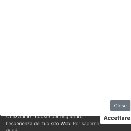
cancellazioni
Non ci sono recensioni
Close
Utilizziamo i cookie per migliorare
Accettare
l'esperienza del tuo sito Web.
Per saperne
di più
.