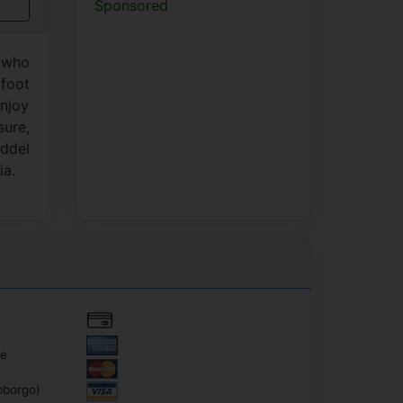
Sponsored
t who
 foot
enjoy
ure,
addel
ia.
re
bborgo)