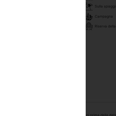
Campo da tennis
Sulla spiaggi
ia condizionata
Campo sportivo
Campagna
ssaforte in stanza
Sauna
Riserva della
 via cavo o satellite
Sport acquatici
lla neonato
Piscina
ciugacapelli
Centro salute
Affitto biciclette
Massaggio
Palestra
 possibile fino a qualsiasi momento del giorno 4 giorni prima della data