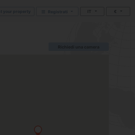
st your property
IT
€
Registrati
Richiedi una camera