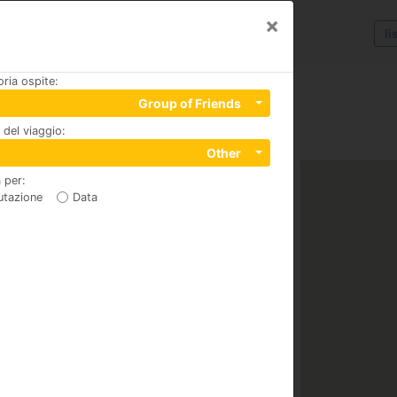
×
li
ria ospite
:
Group of Friends
del viaggio
:
l Rompido, 04131, Cartaya
Other
 per
:
utazione
Data