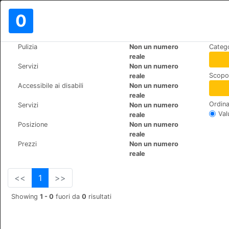
0
>
>
Pulizia
Non un numero
Catego
Mondo
Spain
Huelva-Cartaya
reale
Cartaya Garden Hotel & Spa
Servizi
Non un numero
Scopo 
reale
Pasaje de San Miguel de e
+34 971888400
Accessibile ai disabili
Non un numero
reale
Ordina
Servizi
Non un numero
Val
reale
Posizione
Non un numero
reale
Prezzi
Non un numero
reale
<<
1
>>
Showing
1 - 0
fuori da
0
risultati