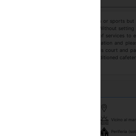
Visualizza in italiano
al hotel for those who love nature, the sea or sports bu
ndards of luxury, comfort and well-being. Without setting
m the sea, you can make use of all kinds of services to 
e Wellness & Spa Centre devoted to relaxation and pleas
. It also has a superb swimming pool, tennis court and p
e, lounge-bar, buffet restaurant and air conditioned cafeter
Affitto biciclette
Vicino al ma
nibar
passeggiate a cavallo
Periferia (so
lefono