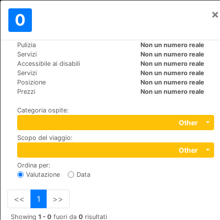
×
Registrati
0
IT
€
Pulizia
Non un numero reale
>
>
Mondo
Spain
Huelva-Cartaya
Servizi
Non un numero reale
Cartaya Garden Hotel & Spa
Accessibile ai disabili
Non un numero reale
Servizi
Non un numero reale
Posizione
Non un numero reale
+34 971888400
Prezzi
Non un numero reale
Pasaje de San Miguel de el Rompido, 04131, Cartaya
Categoria ospite
:
Other
Scopo del viaggio
:
Other
Ordina per
:
Valutazione
Data
<<
1
>>
Showing
1 - 0
fuori da
0
risultati