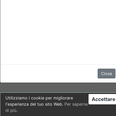
cancellazioni
La cancellazione è possibile fino a qualsiasi momento del
giorno 4 giorni prima della data di arrivo senza penale.
Per cancellazioni dopo questo momento o no-show ci sará una
penale di 1 notte di soggiorno.
Non ci sono recensioni
Close
Utilizziamo i cookie per migliorare
Accettare
l'esperienza del tuo sito Web.
Per saperne
di più
.