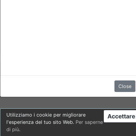
cancellazioni
La cancellazione è possibile fino a qualsiasi momento del
giorno 4 giorni prima della data di arrivo senza penale.
Per cancellazioni dopo questo momento o no-show ci sará una
penale di 1 notte di soggiorno.
Non ci sono recensioni
Close
Utilizziamo i cookie per migliorare
Accettare
l'esperienza del tuo sito Web.
Per saperne
di più
.