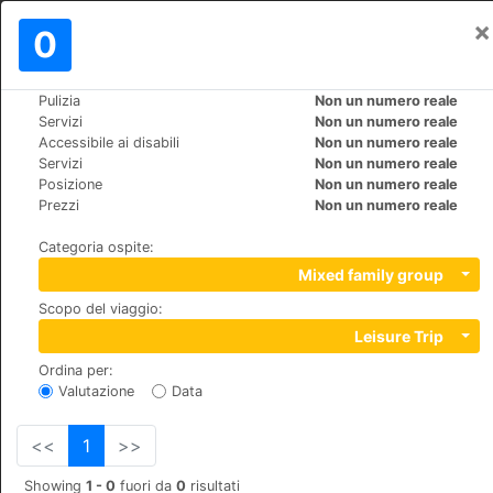
×
Registrati
0
IT
€
Pulizia
Non un numero reale
>
>
Mondo
Spain
Huelva-Cartaya
Servizi
Non un numero reale
Cartaya Garden Hotel & Spa
Accessibile ai disabili
Non un numero reale
Servizi
Non un numero reale
Posizione
Non un numero reale
+34 971888400
Prezzi
Non un numero reale
Pasaje de San Miguel de el Rompido, 04131, Cartaya
Categoria ospite
:
Mixed family group
Scopo del viaggio
:
Leisure Trip
Ordina per
:
Valutazione
Data
<<
1
>>
Showing
1 - 0
fuori da
0
risultati