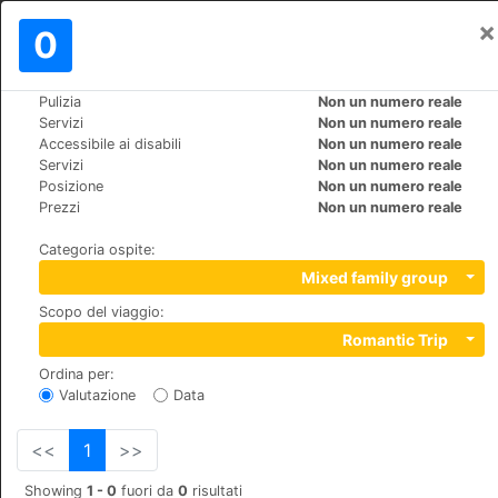
×
Registrati
0
IT
€
Pulizia
Non un numero reale
>
>
Mondo
Spain
Huelva-Cartaya
Servizi
Non un numero reale
Cartaya Garden Hotel & Spa
Accessibile ai disabili
Non un numero reale
Servizi
Non un numero reale
Posizione
Non un numero reale
+34 971888400
Prezzi
Non un numero reale
Pasaje de San Miguel de el Rompido, 04131, Cartaya
Categoria ospite
:
Mixed family group
Scopo del viaggio
:
Romantic Trip
Ordina per
:
Valutazione
Data
<<
1
>>
Showing
1 - 0
fuori da
0
risultati