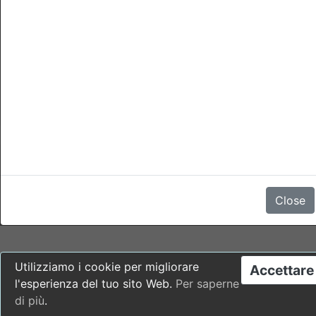
cancellazioni
La cancellazione è possibile fino a qualsiasi momento del
giorno 4 giorni prima della data di arrivo senza penale.
Per cancellazioni dopo questo momento o no-show ci sará una
penale di 1 notte di soggiorno.
Non ci sono recensioni
Close
Utilizziamo i cookie per migliorare
Accettare
l'esperienza del tuo sito Web.
Per saperne
di più
.