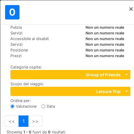
×
Registrati
0
IT
€
Pulizia
Non un numero reale
>
>
Mondo
Spain
Mallorca-Port-d'Andratx
Servizi
Non un numero reale
Mon Port Hotel & Spa
Accessibile ai disabili
Non un numero reale
Servizi
Non un numero reale
+34 971 238623
Posizione
Non un numero reale
c/Cala d'Egos, Finca La Noria, 07157
Prezzi
Non un numero reale
Categoria ospite
:
Group of Friends
Scopo del viaggio
:
Leisure Trip
Ordina per
:
Valutazione
Data
<<
1
>>
Showing
1 - 0
fuori da
0
risultati