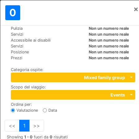
×
Registrati
0
IT
€
Pulizia
Non un numero reale
>
>
Mondo
Spain
Mallorca-Port-d'Andratx
Servizi
Non un numero reale
Mon Port Hotel & Spa
Accessibile ai disabili
Non un numero reale
Servizi
Non un numero reale
+34 971 238623
Posizione
Non un numero reale
c/Cala d'Egos, Finca La Noria, 07157
Prezzi
Non un numero reale
Categoria ospite
:
Mixed family group
Scopo del viaggio
:
Events
Ordina per
:
Valutazione
Data
<<
1
>>
Showing
1 - 0
fuori da
0
risultati