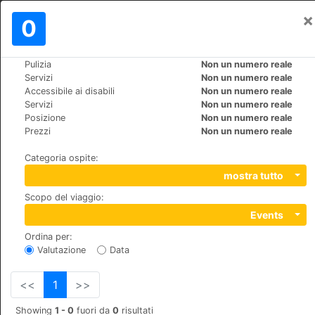
×
Registrati
0
IT
€
Pulizia
Non un numero reale
>
>
Mondo
Spain
Torremolinos
Servizi
Non un numero reale
Hotel y Apartamentos Roc El Pinar
Accessibile ai disabili
Non un numero reale
Servizi
Non un numero reale
Posizione
Non un numero reale
+34 971213090
Prezzi
Non un numero reale
Sierra de Guadarrama s/n, 29620
Categoria ospite
:
mostra tutto
Scopo del viaggio
:
Events
Ordina per
:
Valutazione
Data
<<
1
>>
Showing
1 - 0
fuori da
0
risultati