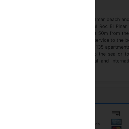
Visualizza in italiano
eafy pine wood at about 1,5km from the Playamar beach an
aurants, bars, “chiringuitos”, etc. The Hotel Roc El Pinar 
t , at 100m from the railway station and at 50m from th
l Pinar provides its clients with a free bus service to the 
l Roc El Pinar has a total of 253 rooms and 135 apartments
tes and apartments have fantastic views to the sea or t
wide selection of different local, national and internat
offered in buffet form.
Autostrada
Affitto biciclette