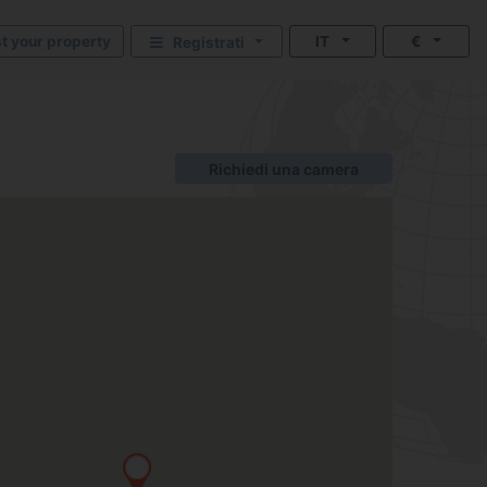
st your property
IT
€
Registrati
Richiedi una camera