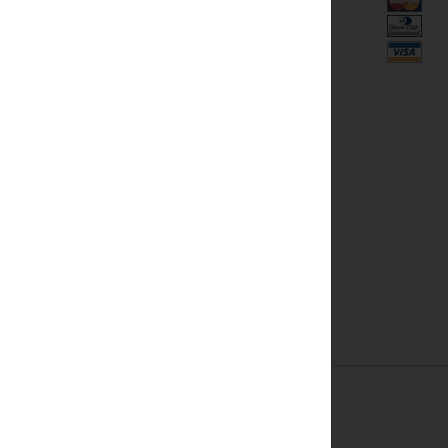
Rifugi
Campo da tennis
onata
Piscina
in stanza
Massaggio
o satellite
Solarium
to
li
le 24 ore su 24.
e 12:00.
e.