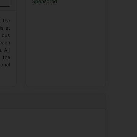
Sponsored
d the
is at
e bus
beach
. All
o the
ional