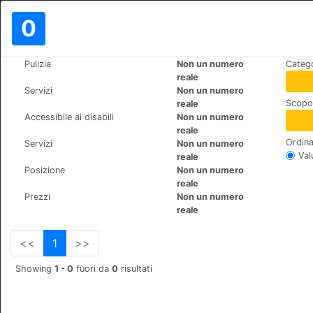
0
>
>
Pulizia
Non un numero
Catego
Mondo
Spain
Torremolinos
reale
Hotel y Apartamentos Roc El P
Servizi
Non un numero
Scopo 
reale
Sierra de Guadarrama s/n,
+34 971213090
Accessibile ai disabili
Non un numero
reale
Ordina
Servizi
Non un numero
Val
reale
Posizione
Non un numero
reale
Prezzi
Non un numero
reale
<<
1
>>
Showing
1 - 0
fuori da
0
risultati