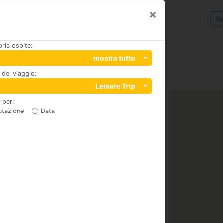
×
li
ria ospite
:
inar
mostra tutto
del viaggio
:
 29620
Leisure Trip
 per
:
utazione
Data