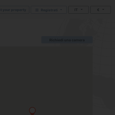
st your property
IT
€
Registrati
Richiedi una camera