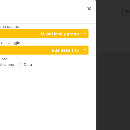
×
li
ria ospite
:
inar
Mixed family group
del viaggio
:
 29620
Business Trip
 per
:
utazione
Data