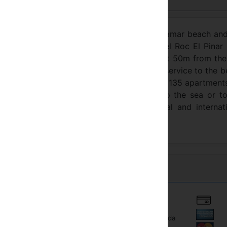
Visualizza in italiano
eafy pine wood at about 1,5km from the Playamar beach an
aurants, bars, “chiringuitos”, etc. The Hotel Roc El Pinar 
t , at 100m from the railway station and at 50m from th
l Pinar provides its clients with a free bus service to the 
l Roc El Pinar has a total of 253 rooms and 135 apartments
tes and apartments have fantastic views to the sea or t
wide selection of different local, national and internat
offered in buffet form.
Autostrada
Affitto biciclette