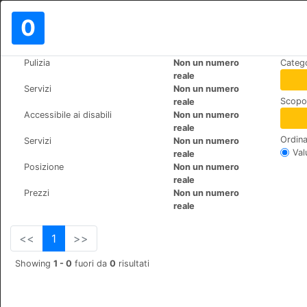
0
>
>
Pulizia
Non un numero
Catego
Mondo
Spain
Torremolinos
reale
Hotel y Apartamentos Roc El P
Servizi
Non un numero
Scopo 
reale
Sierra de Guadarrama s/n,
+34 971213090
Accessibile ai disabili
Non un numero
reale
Ordina
Servizi
Non un numero
Val
reale
Posizione
Non un numero
reale
Prezzi
Non un numero
reale
<<
1
>>
Showing
1 - 0
fuori da
0
risultati