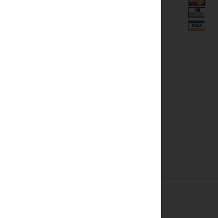
Rifugi
Campo da tennis
onata
Piscina
in stanza
Massaggio
o satellite
Solarium
to
li
le 24 ore su 24.
e 12:00.
e.