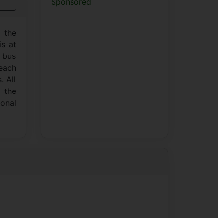
Sponsored
d the
is at
e bus
beach
. All
o the
ional