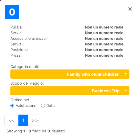
×
Registrati
0
IT
€
Pulizia
Non un numero reale
>
>
Mondo
Spain
Valencia
Servizi
Non un numero reale
Hotel Olympia Valencia
Accessibile ai disabili
Non un numero reale
Servizi
Non un numero reale
+34 963033392
Posizione
Non un numero reale
Maestro Serrano, 5, 46120
Prezzi
Non un numero reale
Categoria ospite
:
Family with older children
Scopo del viaggio
:
Business Trip
Ordina per
:
Valutazione
Data
<<
1
>>
Showing
1 - 0
fuori da
0
risultati