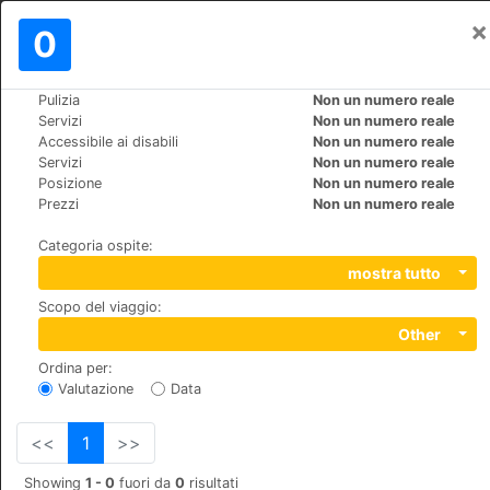
×
Registrati
0
IT
$
Pulizia
Non un numero reale
>
>
Mondo
Switzerland
St.-Moritz
Servizi
Non un numero reale
Hotel Europa St. Moritz
Accessibile ai disabili
Non un numero reale
Servizi
Non un numero reale
+41 (0)8395555
Posizione
Non un numero reale
Via Suot Chesas 9, 7512, Champfèr
Prezzi
Non un numero reale
Categoria ospite
:
mostra tutto
Scopo del viaggio
:
Other
Ordina per
:
Valutazione
Data
<<
1
>>
Showing
1 - 0
fuori da
0
risultati