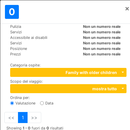
×
Registrati
0
IT
$
Pulizia
Non un numero reale
>
>
Mondo
Switzerland
St.-Moritz
Servizi
Non un numero reale
Hotel Europa St. Moritz
Accessibile ai disabili
Non un numero reale
Servizi
Non un numero reale
+41 (0)8395555
Posizione
Non un numero reale
Via Suot Chesas 9, 7512, Champfèr
Prezzi
Non un numero reale
Categoria ospite
:
Family with older children
Scopo del viaggio
:
mostra tutto
Ordina per
:
Valutazione
Data
<<
1
>>
Showing
1 - 0
fuori da
0
risultati