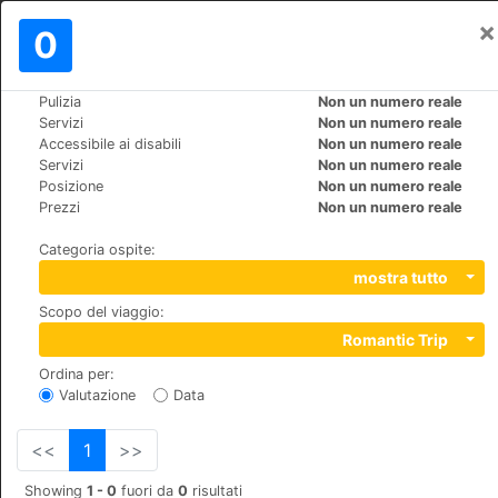
×
Registrati
0
IT
$
Pulizia
Non un numero reale
>
>
Mondo
Switzerland
St.-Moritz
Servizi
Non un numero reale
Hotel Europa St. Moritz
Accessibile ai disabili
Non un numero reale
Servizi
Non un numero reale
+41 (0)8395555
Posizione
Non un numero reale
Via Suot Chesas 9, 7512, Champfèr
Prezzi
Non un numero reale
Categoria ospite
:
mostra tutto
Scopo del viaggio
:
Romantic Trip
Ordina per
:
Valutazione
Data
<<
1
>>
Showing
1 - 0
fuori da
0
risultati