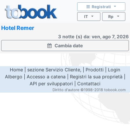
Registrati
IT
Rp
Hotel Remer
3 notte (s) da: ven, ago 7, 2026
Cambia date
Home
|
sezione Servizio Cliente,
|
Prodotti
|
Login
Albergo
|
Accesso a catena
|
Registri la sua proprietà
|
API per sviluppatori
|
Contattaci
Diritto d'autore
©1998-2018 tobook.com