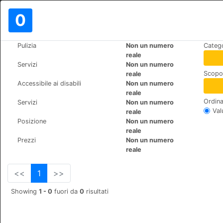
0
>
>
Pulizia
Non un numero
Catego
Mondo
Turkey
Fethiye
reale
Kabak Shiva Camp
Servizi
Non un numero
Scopo 
reale
kabak köyü no: 41, 48300
Accessibile ai disabili
Non un numero
reale
Ordina
Servizi
Non un numero
Val
reale
Posizione
Non un numero
reale
Prezzi
Non un numero
reale
<<
1
>>
Showing
1 - 0
fuori da
0
risultati