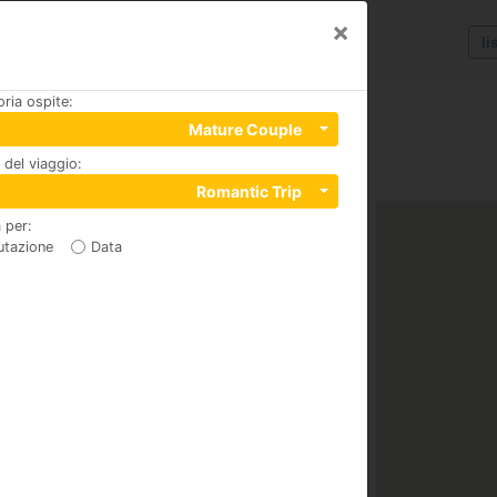
×
li
ria ospite
:
Mature Couple
del viaggio
:
Romantic Trip
 per
:
utazione
Data