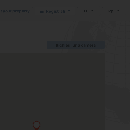
st your property
IT
Rp
Registrati
Richiedi una camera