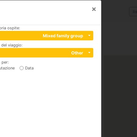
×
li
ria ospite
:
Mixed family group
del viaggio
:
Other
 per
:
utazione
Data