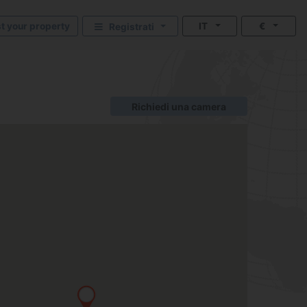
st your property
IT
€
Registrati
Richiedi una camera