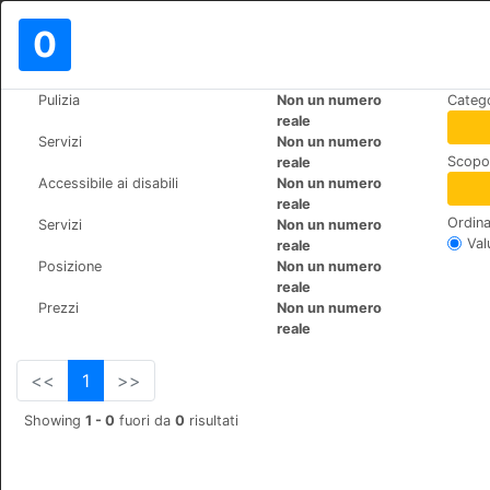
0
>
>
Pulizia
Non un numero
Catego
Mondo
Turkey
Urgup
reale
Dere Suites Cappadocia
Servizi
Non un numero
Scopo 
reale
Dereler Mah. No:49, 50400
Accessibile ai disabili
Non un numero
reale
Ordina
Servizi
Non un numero
Val
reale
Posizione
Non un numero
reale
Prezzi
Non un numero
reale
<<
1
>>
Showing
1 - 0
fuori da
0
risultati