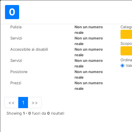
0
>
>
Pulizia
Non un numero
Catego
Mondo
United-States
California-Strawberry
reale
Strawberry Inn
Servizi
Non un numero
Scopo 
reale
31880 highway 108, 953
+1 (1)2099653662
Accessibile ai disabili
Non un numero
reale
Ordina
Servizi
Non un numero
Val
reale
Posizione
Non un numero
reale
Prezzi
Non un numero
reale
<<
1
>>
Showing
1 - 0
fuori da
0
risultati