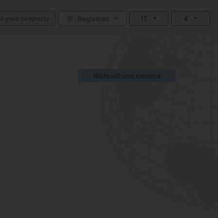
st your property
IT
€
Registrati
Richiedi una camera