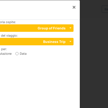
×
li
ria ospite
:
Group of Friends
del viaggio
:
75
Business Trip
 per
:
utazione
Data