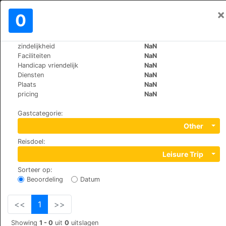
×
Aanmelden
0
NL
€
zindelijkheid
NaN
>
>
Wereld
Bulgaria
Bansko
Faciliteiten
NaN
Premier Luxury Mountain Resort
Handicap vriendelijk
NaN
Diensten
NaN
Plaats
NaN
+359 (0)74950500
pricing
NaN
11, Karamanitza str., 2770
Gastcategorie
:
Other
Reisdoel
:
Leisure Trip
Sorteer op
:
Beoordeling
Datum
<<
1
>>
Showing
1 - 0
uit
0
uitslagen