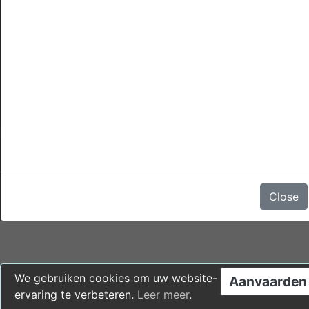
annuleringen
Annulering is kostenloos mogelijk tot 1 am 1 dag voor de
aankomst datum zonder kosten.
Een annulering later dan deze tijd of in geval van no-show,
heeft de kosten van 1 nacht verblijf.
Er zijn geen beoordelingen
Close
We gebruiken cookies om uw website-
Aanvaarden
ervaring te verbeteren.
Leer meer
.