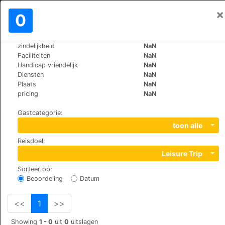
×
Aanmelden
0
NL
€
zindelijkheid
NaN
>
>
Wereld
Bulgaria
Sunny-Beach
Faciliteiten
NaN
Holiday Complex Rainbow
Handicap vriendelijk
NaN
Diensten
NaN
+359 (0)899609660
Plaats
NaN
Sunny beach, cacao beach, 8214
pricing
NaN
Gastcategorie
:
toon alle
Reisdoel
:
Leisure Trip
Sorteer op
:
Beoordeling
Datum
<<
1
>>
Showing
1 - 0
uit
0
uitslagen