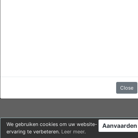
annuleringen
Annulering is kostenloos mogelijk tot 1 am 1 dag voor de
aankomst datum zonder kosten.
Een annulering later dan deze tijd of in geval van no-show,
heeft de kosten van 1 nacht verblijf.
Er zijn geen beoordelingen
Close
We gebruiken cookies om uw website-
Aanvaarden
ervaring te verbeteren.
Leer meer
.