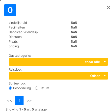
×
Aanmelden
0
NL
€
zindelijkheid
NaN
>
>
Wereld
Bulgaria
Sunny-Beach
Faciliteiten
NaN
Holiday Complex Rainbow
Handicap vriendelijk
NaN
Diensten
NaN
+359 (0)899609660
Plaats
NaN
Sunny beach, cacao beach, 8214
pricing
NaN
Gastcategorie
:
toon alle
Reisdoel
:
Other
Sorteer op
:
Beoordeling
Datum
<<
1
>>
Showing
1 - 0
uit
0
uitslagen