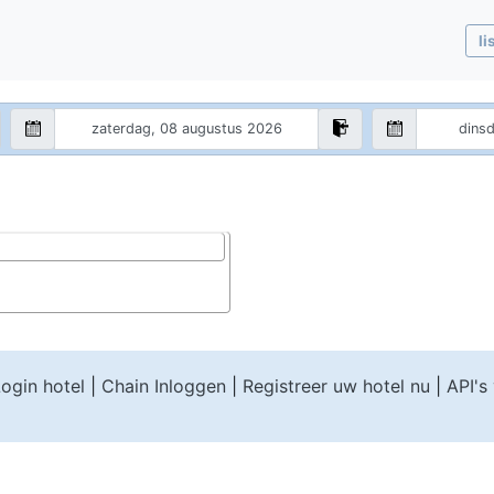
li
ogin hotel
|
Chain Inloggen
|
Registreer uw hotel nu
|
API's