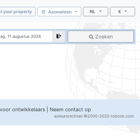
st your property
NL
€
Aanmelden
Zoeken
 voor ontwikkelaars
|
Neem contact op
auteursrechten
©2000-2020 tobook.com