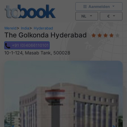
Aanmelden
NL
€
>
>
Wereld
India
Hyderabad
The Golkonda Hyderabad
+91 (0)4066110101
10-1-124, Masab Tank, 500028