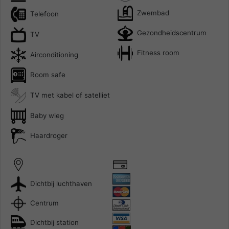
Zwembad
Telefoon
Gezondheidscentrum
TV
Fitness room
Airconditioning
Room safe
TV met kabel of satelliet
Baby wieg
Haardroger
Dichtbij luchthaven
Centrum
Dichtbij station