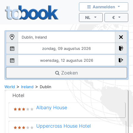
Aanmelden
NL
€
Zoeken
>
>
World
Ireland
Dublin
Hotel
Albany House
Uppercross House Hotel