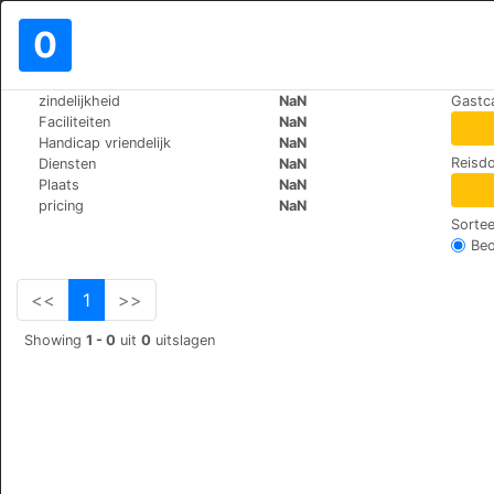
0
>
>
zindelijkheid
NaN
Gastc
Wereld
Romania
Cluj-Napoca
Faciliteiten
NaN
Hotel Premier
Handicap vriendelijk
NaN
Reisdo
Diensten
NaN
str. Donath Nr.100, 407
+40 (0)264307200
Plaats
NaN
pricing
NaN
Sortee
Beo
<<
1
>>
Showing
1 - 0
uit
0
uitslagen