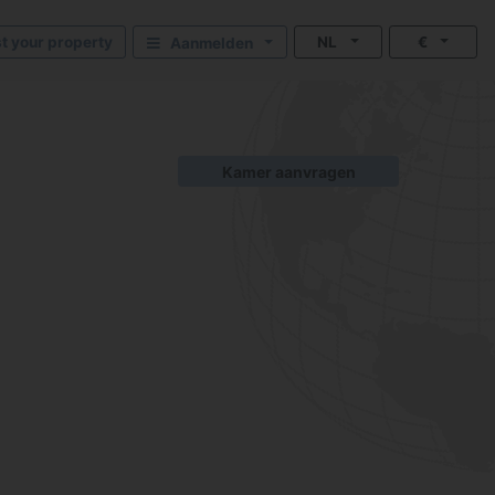
st your property
NL
€
Aanmelden
Kamer aanvragen