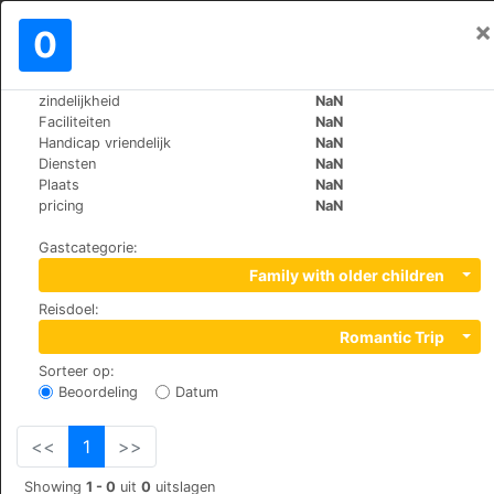
×
Aanmelden
0
NL
€
zindelijkheid
NaN
>
>
Wereld
Saudi-Arabia
Jeddah
Faciliteiten
NaN
Swiss Blue
Handicap vriendelijk
NaN
Diensten
NaN
+966 (0)541384986
Plaats
NaN
3971 Abdullah Kadhim, Al-Zahra'a,Zahra district,
pricing
NaN
jeddah 23425 7857, 21589
Gastcategorie
:
Family with older children
Reisdoel
:
Romantic Trip
Sorteer op
:
Beoordeling
Datum
<<
1
>>
Showing
1 - 0
uit
0
uitslagen