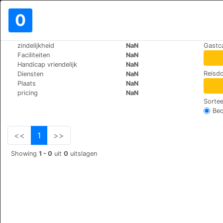
0
>
>
zindelijkheid
NaN
Gastc
Wereld
Saudi-Arabia
Jeddah
Faciliteiten
NaN
Swiss Blue
Handicap vriendelijk
NaN
Reisdo
Diensten
NaN
3971 Abdullah Kadhim, 
+966 (0)541384986
Plaats
NaN
pricing
NaN
Sortee
Beo
<<
1
>>
Showing
1 - 0
uit
0
uitslagen