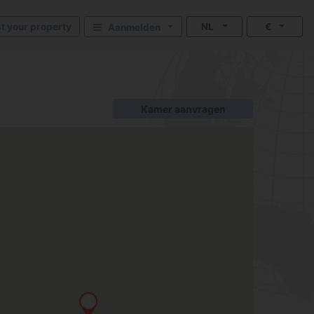
st your property
NL
€
Aanmelden
Kamer aanvragen