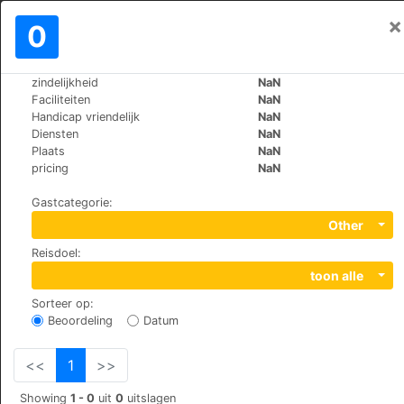
×
Aanmelden
0
NL
$
zindelijkheid
NaN
>
>
Wereld
South-Korea
Seoul
Faciliteiten
NaN
Loisir Hotel Seoul Myeongdong
Handicap vriendelijk
NaN
Diensten
NaN
Plaats
NaN
+82 (0)269366000
pricing
NaN
115, Toegye-Ro, Jung-Gu, 100-011
Gastcategorie
:
Other
Reisdoel
:
toon alle
Sorteer op
:
Beoordeling
Datum
<<
1
>>
Showing
1 - 0
uit
0
uitslagen