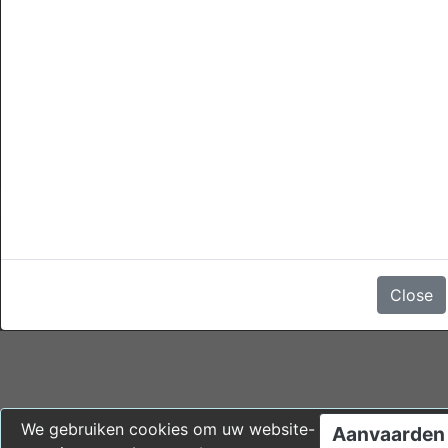
Geen luchthaven pick-up service.
annuleringen
Annulering is kostenloos mogelijk tot op ieder moment van de
dag 1 dag voor de aankomst datum zonder kosten.
Een annulering later dan deze tijd of in geval van no-show,
heeft de kosten van 1 nacht verblijf.
Er zijn geen beoordelingen
Close
We gebruiken cookies om uw website-
Aanvaarden