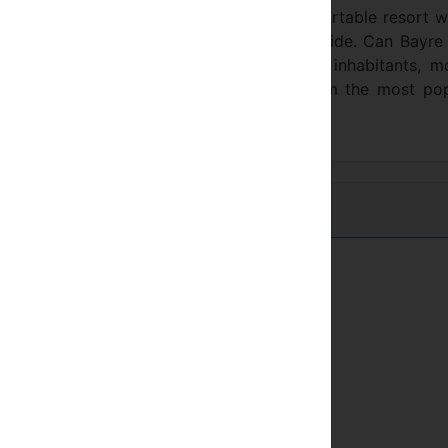
lt of that work is a wide, quite and comfortable resort 
 work surrounded by a marvellous countryside. Can Bayre 
a). Fortià is a small village of some 500 inhabitants, m
is a quite site but only at a few minutes from the most po
re places of Costa Brava and Empordà.
Golf baan
Dichtbij de zee
Tennisbaan
Platteland
Watersporten
Zwembad