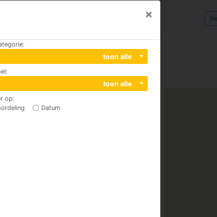
×
li
ategorie
:
toon alle
el
:
toon alle
r op
:
ordeling
Datum