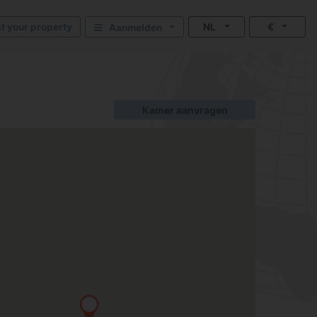
st your property
NL
€
Aanmelden
Kamer aanvragen