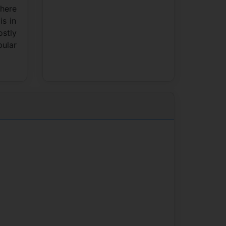
where
is in
ostly
pular