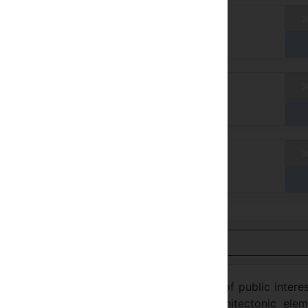
andaardtarief
vt
taal in het hotel
andaardtarief
vt
taal in het hotel
andaardtarief
vt
taal in het hotel
ijk in het Nederlands
that has been catalogued as a monument of public intere
en accurately restored with recycled architectonic elem