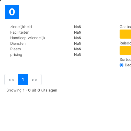
0
>
>
zindelijkheid
NaN
Gastc
Wereld
Spain
Fortia
Faciliteiten
NaN
Can Bayre
Handicap vriendelijk
NaN
Reisdo
Diensten
NaN
Plaça de l'església, 17469
+34 972534324
Plaats
NaN
pricing
NaN
Sortee
Beo
<<
1
>>
Showing
1 - 0
uit
0
uitslagen