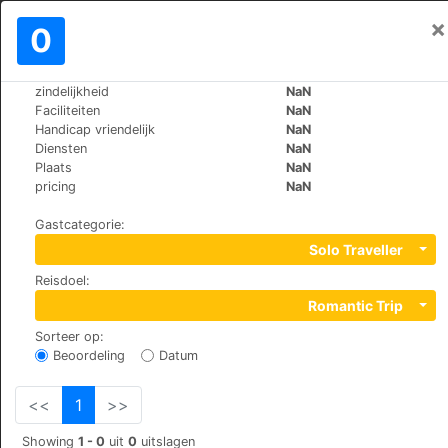
×
Aanmelden
0
NL
€
zindelijkheid
NaN
>
>
Wereld
Spain
Granada-Durcal
Faciliteiten
NaN
Molino del Puente Casa Rural
Handicap vriendelijk
NaN
Diensten
NaN
Plaats
NaN
+34 958780731
pricing
NaN
Puente de Dúrcal s/n, 18650
Gastcategorie
:
Solo Traveller
Reisdoel
:
Romantic Trip
Sorteer op
:
Beoordeling
Datum
<<
1
>>
Showing
1 - 0
uit
0
uitslagen