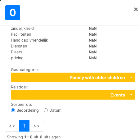
×
Aanmelden
0
NL
€
zindelijkheid
NaN
>
>
Wereld
Spain
Jaen-Cazorla
Faciliteiten
NaN
Hotel Villa Turística de Cazorla
Handicap vriendelijk
NaN
Diensten
NaN
Plaats
NaN
+34 953710100
pricing
NaN
ladera de San Isicio, s/n, 23470
Gastcategorie
:
Family with older children
Reisdoel
:
Events
Sorteer op
:
Beoordeling
Datum
<<
1
>>
Showing
1 - 0
uit
0
uitslagen