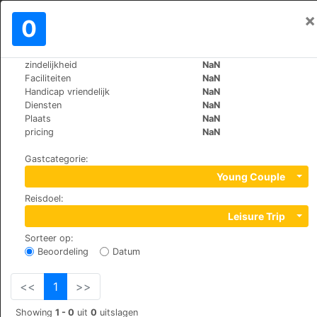
×
Aanmelden
0
NL
€
zindelijkheid
NaN
>
>
Wereld
Spain
Jaen-Cazorla
Faciliteiten
NaN
Hotel Villa Turística de Cazorla
Handicap vriendelijk
NaN
Diensten
NaN
Plaats
NaN
+34 953710100
pricing
NaN
ladera de San Isicio, s/n, 23470
Gastcategorie
:
Young Couple
Reisdoel
:
Leisure Trip
Sorteer op
:
Beoordeling
Datum
<<
1
>>
Showing
1 - 0
uit
0
uitslagen