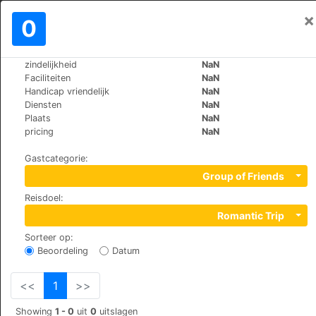
×
Aanmelden
0
NL
RM
zindelijkheid
NaN
>
>
Wereld
Spain
Menorca-Ciutadella
Faciliteiten
NaN
Prinsotel La Caleta Apartamentos
Handicap vriendelijk
NaN
Diensten
NaN
Plaats
NaN
+34 971222293
pricing
NaN
Lleó s/n. Urb. Cala Santandría, 7769
Gastcategorie
:
Group of Friends
Reisdoel
:
Romantic Trip
Sorteer op
:
Beoordeling
Datum
<<
1
>>
Showing
1 - 0
uit
0
uitslagen