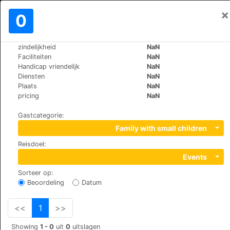
×
Aanmelden
0
NL
RM
zindelijkheid
NaN
>
>
Wereld
Spain
Menorca-Ciutadella
Faciliteiten
NaN
Prinsotel La Caleta Apartamentos
Handicap vriendelijk
NaN
Diensten
NaN
Plaats
NaN
+34 971222293
pricing
NaN
Lleó s/n. Urb. Cala Santandría, 7769
Gastcategorie
:
Family with small children
Reisdoel
:
Events
Sorteer op
:
Beoordeling
Datum
<<
1
>>
Showing
1 - 0
uit
0
uitslagen