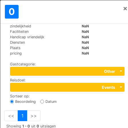
×
Aanmelden
0
NL
RM
zindelijkheid
NaN
>
>
Wereld
Spain
Menorca-Ciutadella
Faciliteiten
NaN
Prinsotel La Caleta Apartamentos
Handicap vriendelijk
NaN
Diensten
NaN
Plaats
NaN
+34 971222293
pricing
NaN
Lleó s/n. Urb. Cala Santandría, 7769
Gastcategorie
:
Other
Reisdoel
:
Events
Sorteer op
:
Beoordeling
Datum
<<
1
>>
Showing
1 - 0
uit
0
uitslagen