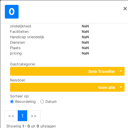
×
Aanmelden
0
NL
€
zindelijkheid
NaN
>
>
Wereld
Spain
Pontevedra
Faciliteiten
NaN
Summa Hotel A Estrada
Handicap vriendelijk
NaN
Diensten
NaN
+34 952 05 86 76
Plaats
NaN
Avda. de Pontevedra, s/n, 36680
pricing
NaN
Gastcategorie
:
Solo Traveller
Reisdoel
:
toon alle
Sorteer op
:
Beoordeling
Datum
<<
1
>>
Showing
1 - 0
uit
0
uitslagen