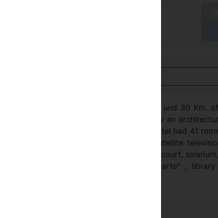
andaardtarief
vt
taal in het hotel
ijk in het Nederlands
rom the centre of Santiago de Composrela, und 30 Km. of
A Estrada their visitors will be able to enjoy an architectu
 comfort and an art work collection. The hotel had 41 roo
g and air -conditioning, mini-bar, safe, satellite televisi
hone. The hotel offers: swimming pool, tennis court, solarium
eteria, hall congresses, restaurant "a la carte" , librar