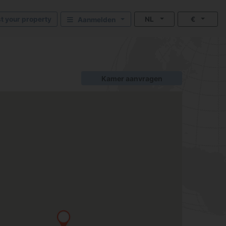
st your property
NL
€
Aanmelden
Kamer aanvragen