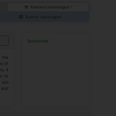
Kamers toevoegen
Kamer aanvragen
Sponsored
 the
re of
ms, 4
on to
, sun
y and