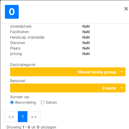
×
Aanmelden
0
NL
€
zindelijkheid
NaN
>
>
Wereld
Spain
Pontevedra
Faciliteiten
NaN
Summa Hotel A Estrada
Handicap vriendelijk
NaN
Diensten
NaN
+34 952 05 86 76
Plaats
NaN
Avda. de Pontevedra, s/n, 36680
pricing
NaN
Gastcategorie
:
Mixed family group
Reisdoel
:
Events
Sorteer op
:
Beoordeling
Datum
<<
1
>>
Showing
1 - 0
uit
0
uitslagen