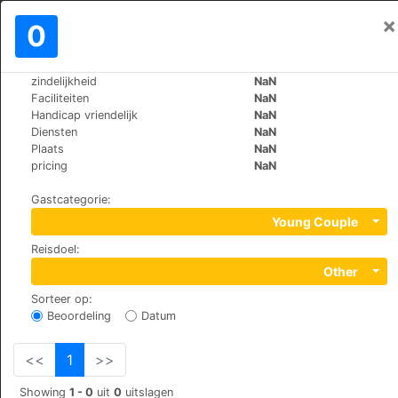
×
Aanmelden
0
NL
€
zindelijkheid
NaN
>
>
Wereld
Spain
Pontevedra
Faciliteiten
NaN
Summa Hotel A Estrada
Handicap vriendelijk
NaN
Diensten
NaN
+34 952 05 86 76
Plaats
NaN
Avda. de Pontevedra, s/n, 36680
pricing
NaN
Gastcategorie
:
Young Couple
Reisdoel
:
Other
Sorteer op
:
Beoordeling
Datum
<<
1
>>
Showing
1 - 0
uit
0
uitslagen