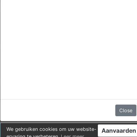
annuleringen
Er zijn geen beoordelingen
Close
We gebruiken cookies om uw website-
Aanvaarden
ervaring te verbeteren.
Leer meer
.