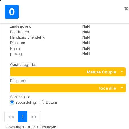
×
Aanmelden
0
NL
€
zindelijkheid
NaN
>
>
Wereld
Switzerland
Randa
Faciliteiten
NaN
B&B Matterhorn Golf
Handicap vriendelijk
NaN
Diensten
NaN
Plaats
NaN
Wildi, 3928
pricing
NaN
Gastcategorie
:
Mature Couple
Reisdoel
:
toon alle
Sorteer op
:
Beoordeling
Datum
<<
1
>>
Showing
1 - 0
uit
0
uitslagen