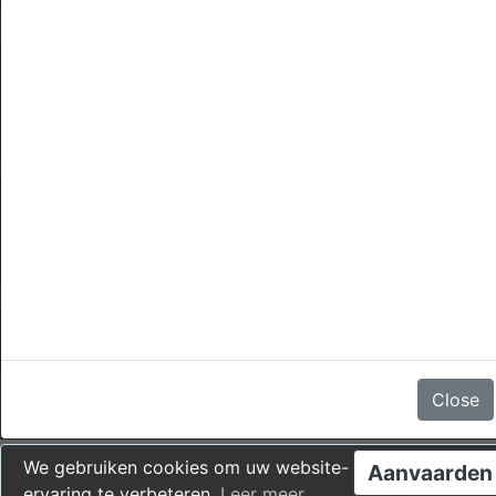
annuleringen
Er zijn geen beoordelingen
Close
We gebruiken cookies om uw website-
Aanvaarden
ervaring te verbeteren.
Leer meer
.