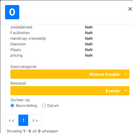
×
Aanmelden
0
NL
€
zindelijkheid
NaN
>
>
Wereld
Switzerland
Randa
Faciliteiten
NaN
B&B Matterhorn Golf
Handicap vriendelijk
NaN
Diensten
NaN
Plaats
NaN
Wildi, 3928
pricing
NaN
Gastcategorie
:
Mature Couple
Reisdoel
:
Events
Sorteer op
:
Beoordeling
Datum
<<
1
>>
Showing
1 - 0
uit
0
uitslagen