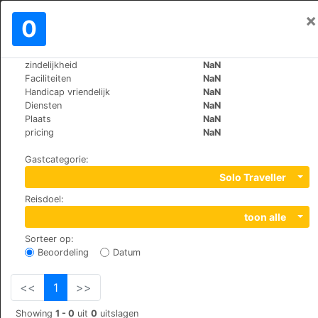
×
Aanmelden
0
NL
€
zindelijkheid
NaN
>
>
Wereld
Switzerland
Randa
Faciliteiten
NaN
B&B Matterhorn Golf
Handicap vriendelijk
NaN
Diensten
NaN
Plaats
NaN
Wildi, 3928
pricing
NaN
Gastcategorie
:
Solo Traveller
Reisdoel
:
toon alle
Sorteer op
:
Beoordeling
Datum
<<
1
>>
Showing
1 - 0
uit
0
uitslagen