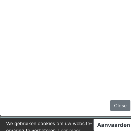
annuleringen
Er zijn geen beoordelingen
Close
We gebruiken cookies om uw website-
Aanvaarden
ervaring te verbeteren.
Leer meer
.