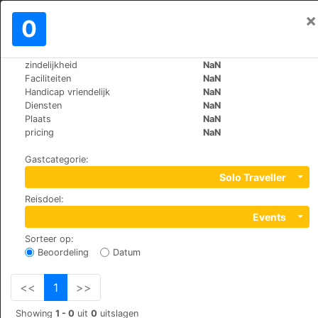
×
Aanmelden
0
NL
€
zindelijkheid
NaN
>
>
Wereld
Switzerland
Randa
Faciliteiten
NaN
B&B Matterhorn Golf
Handicap vriendelijk
NaN
Diensten
NaN
Plaats
NaN
Wildi, 3928
pricing
NaN
Gastcategorie
:
Solo Traveller
Reisdoel
:
Events
Sorteer op
:
Beoordeling
Datum
<<
1
>>
Showing
1 - 0
uit
0
uitslagen