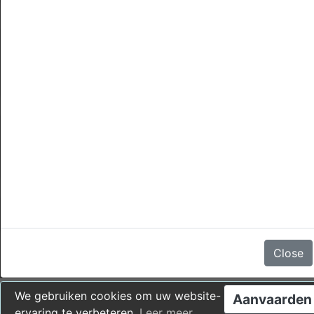
annuleringen
Er zijn geen beoordelingen
Close
We gebruiken cookies om uw website-
Aanvaarden
ervaring te verbeteren.
Leer meer
.