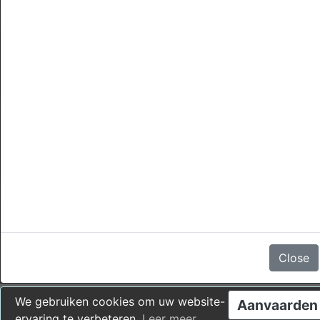
annuleringen
Er zijn geen beoordelingen
Close
We gebruiken cookies om uw website-
Aanvaarden
ervaring te verbeteren.
Leer meer
.