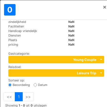
×
Aanmelden
0
NL
€
zindelijkheid
NaN
>
>
Wereld
Switzerland
Randa
Faciliteiten
NaN
B&B Matterhorn Golf
Handicap vriendelijk
NaN
Diensten
NaN
Plaats
NaN
Wildi, 3928
pricing
NaN
Gastcategorie
:
Young Couple
Reisdoel
:
Leisure Trip
Sorteer op
:
Beoordeling
Datum
<<
1
>>
Showing
1 - 0
uit
0
uitslagen