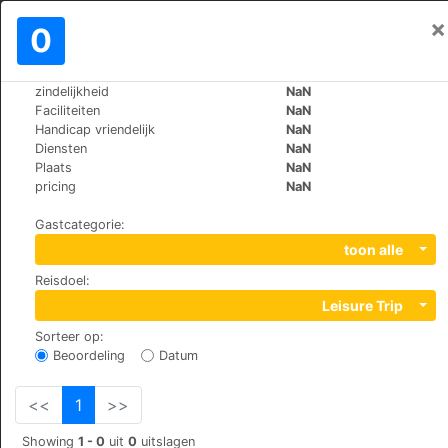
×
Aanmelden
0
NL
€
zindelijkheid
NaN
>
>
Wereld
Switzerland
Randa
Faciliteiten
NaN
B&B Matterhorn Golf
Handicap vriendelijk
NaN
Diensten
NaN
Plaats
NaN
Wildi, 3928
pricing
NaN
Gastcategorie
:
toon alle
Reisdoel
:
Leisure Trip
Sorteer op
:
Beoordeling
Datum
<<
1
>>
Showing
1 - 0
uit
0
uitslagen