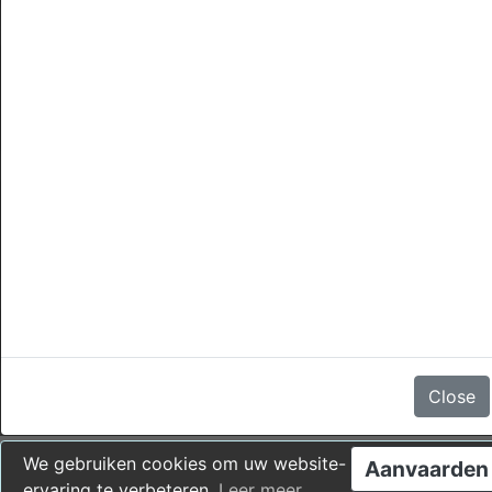
annuleringen
Er zijn geen beoordelingen
Close
We gebruiken cookies om uw website-
Aanvaarden
ervaring te verbeteren.
Leer meer
.