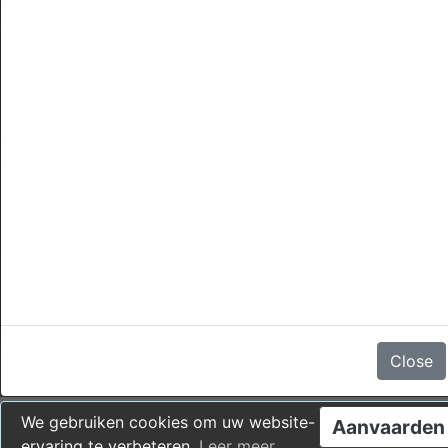
annuleringen
Er zijn geen beoordelingen
Close
We gebruiken cookies om uw website-
Aanvaarden
ervaring te verbeteren.
Leer meer
.