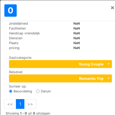
×
Aanmelden
0
NL
€
zindelijkheid
NaN
>
>
Wereld
Switzerland
Randa
Faciliteiten
NaN
B&B Matterhorn Golf
Handicap vriendelijk
NaN
Diensten
NaN
Plaats
NaN
Wildi, 3928
pricing
NaN
Gastcategorie
:
Young Couple
Reisdoel
:
Romantic Trip
Sorteer op
:
Beoordeling
Datum
<<
1
>>
Showing
1 - 0
uit
0
uitslagen