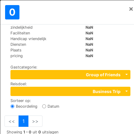
×
Aanmelden
0
NL
€
zindelijkheid
NaN
>
>
Wereld
Turkey
Antalya
Faciliteiten
NaN
Kleopatra Suit
Handicap vriendelijk
NaN
Diensten
NaN
+90 (0)2425135219
Plaats
NaN
Saray Mah. 912 Sok. No : 6 Alanya, 07400
pricing
NaN
Gastcategorie
:
Group of Friends
Reisdoel
:
Business Trip
Sorteer op
:
Beoordeling
Datum
<<
1
>>
Showing
1 - 0
uit
0
uitslagen